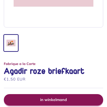
van
1
/
1
Fabrique a la Carte
Agadir roze briefkaart
Normale
€1,50 EUR
prijs
in winkelmand