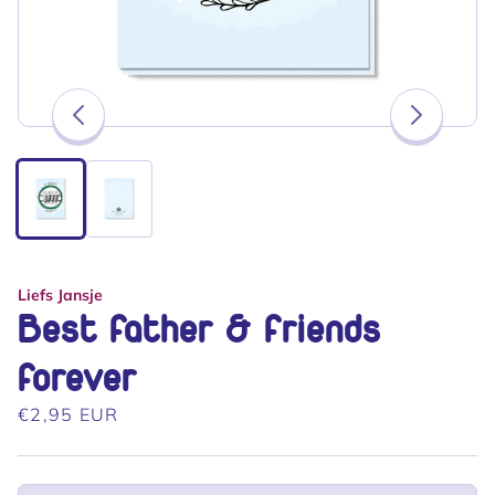
van
1
/
2
Liefs Jansje
Best father & friends
forever
Normale
€2,95 EUR
prijs