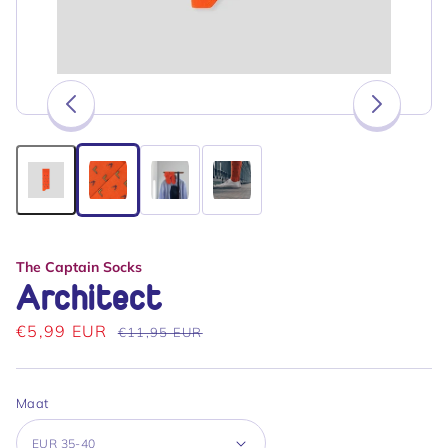
van
2
/
4
The Captain Socks
Architect
Aanbiedingsprijs
€5,99 EUR
Normale
€11,95 EUR
prijs
Maat