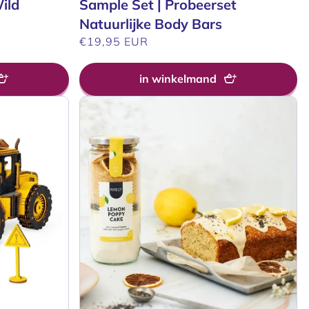
ild
Sample Set | Probeerset
Natuurlijke Body Bars
Normale
€19,95 EUR
prijs
in winkelmand