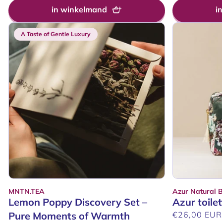
in winkelmand
i
A Taste of Gentle Luxury
MNTN.TEA
Azur Natural 
Verkoper:
Verkoper:
Lemon Poppy Discovery Set –
Azur toilet
Pure Moments of Warmth
Normale
€26,00 EU