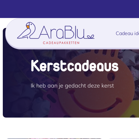
Meteen
naar de
content
Cadeau i
Collectie:
Kerstcadeaus
Ik heb aan je gedacht deze kerst