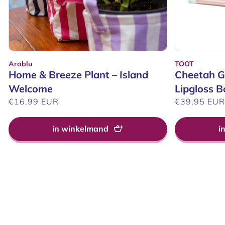
Arablu
TOOT
Verkoper:
Verkoper:
Home & Breeze Plant – Island
Cheetah 
Welcome
Lipgloss B
Normale
€16,99 EUR
Normale
€39,95 EU
prijs
prijs
in winkelmand
i