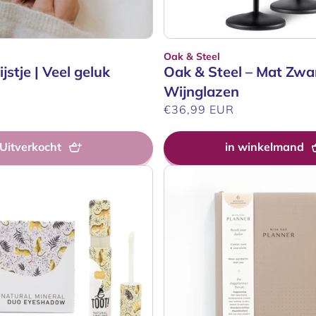
Oak & Steel
Verkoper:
jstje | Veel geluk
Oak & Steel – Mat Zwa
R
Wijnglazen
Normale
€36,99 EUR
prijs
Uitverkocht
in winkelmand