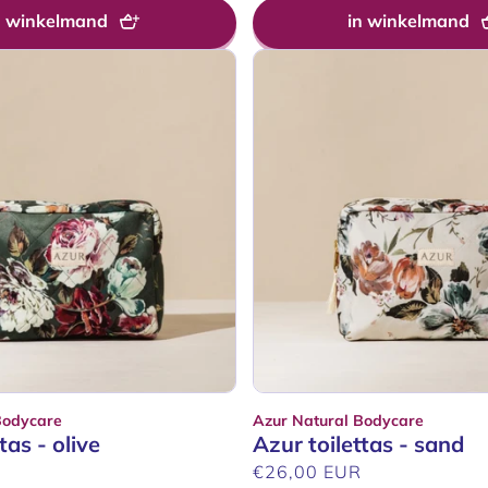
n winkelmand
in winkelmand
Bodycare
Azur Natural Bodycare
Verkoper:
tas - olive
Azur toilettas - sand
R
Normale
€26,00 EUR