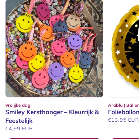
Vrolijke dag
Arablu | Ballo
Verkoper:
Verkoper:
Smiley Kersthanger – Kleurrijk &
Folieballo
Feestelijk
Normale
€13,95 EU
prijs
Normale
€4,99 EUR
prijs