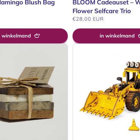
Flamingo Blush Bag
BLOOM Cadeauset – W
Flower Selfcare Trio
R
Normale
€28,00 EUR
prijs
n winkelmand
in winkelmand