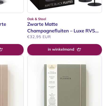
Oak & Steel
Verkoper:
rte
Zwarte Matte
Champagnefluiten – Luxe RVS
Cadeauset (2×280 ml)
Normale
€32,95 EUR
prijs
in winkelmand