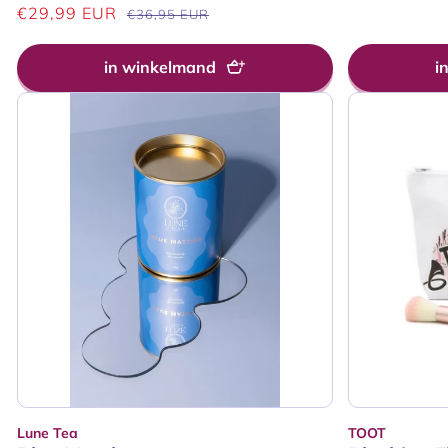
prijs
Aanbiedingsprijs
€29,99 EUR
Normale
€36,95 EUR
prijs
in winkelmand
i
Lune Tea
TOOT
Verkoper:
Verkoper: