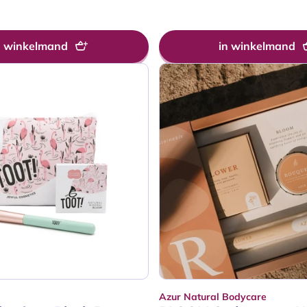
prijs
n winkelmand
in winkelmand
Azur Natural Bodycare
Verkoper: