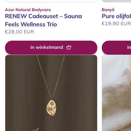
Azur Natural Bodycare
Banyô
Verkoper:
Verkoper:
RENEW Cadeauset – Sauna
Pure olijfo
Feels Wellness Trio
Normale
€19,90 EU
prijs
Normale
€28,00 EUR
prijs
in winkelmand
i