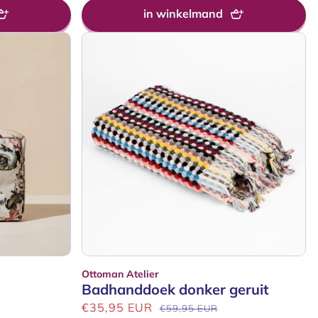
in winkelmand
Ottoman Atelier
Verkoper:
Badhanddoek donker geruit
Aanbiedingsprijs
€35,95 EUR
Normale
€59,95 EUR