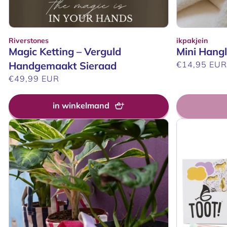
Riverstones
ikpakjein
Verkoper:
Verkoper:
Magic Ketting – Verguld
Mini Hangli
Handgemaakt Sieraad
Normale
€14,95 EU
prijs
Normale
€49,99 EUR
prijs
in winkelmand