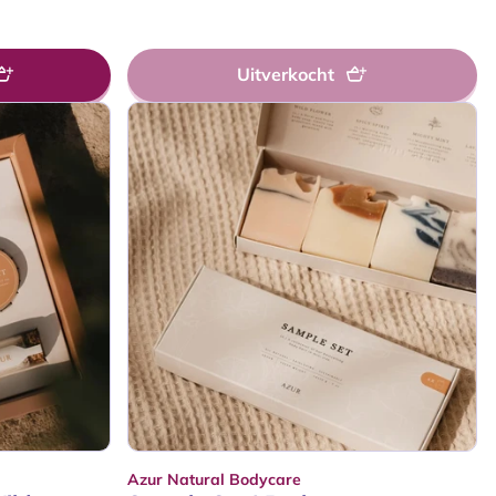
prijs
Uitverkocht
Azur Natural Bodycare
Verkoper: