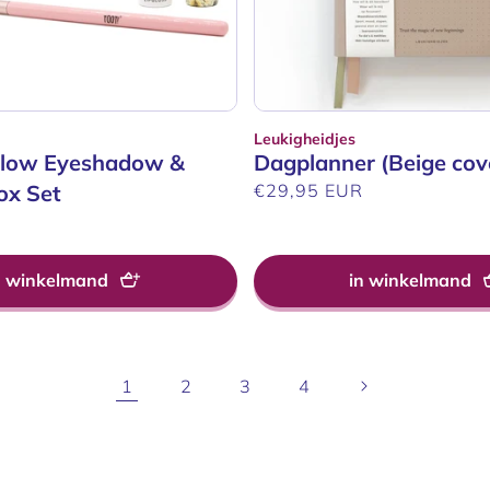
Leukigheidjes
Verkoper:
Glow Eyeshadow &
Dagplanner (Beige cov
ox Set
Normale
€29,95 EUR
prijs
R
n winkelmand
in winkelmand
1
2
3
4