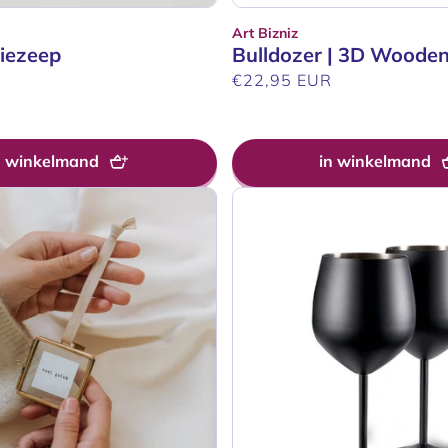
Art Bizniz
Verkoper:
liezeep
Bulldozer | 3D Wooden
R
Normale
€22,95 EUR
prijs
n winkelmand
in winkelmand