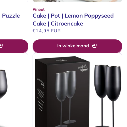
Pineut
Verkoper:
 Puzzle
Cake | Pot | Lemon Poppyseed
Cake | Citroencake
Normale
€14,95 EUR
prijs
in winkelmand