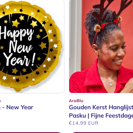
n
AraBlu
Verkoper:
n - New Year
Gouden Kerst Hanglijst
R
Pasku | Fijne Feestdag
Normale
€14,99 EUR
prijs