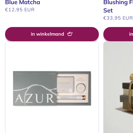
Blue Matcha
Blushing 
Normale
€12,95 EUR
Set
prijs
Normale
€33,95 EU
prijs
in winkelmand
i