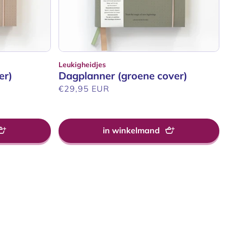
Leukigheidjes
Verkoper:
er)
Dagplanner (groene cover)
Normale
€29,95 EUR
prijs
in winkelmand